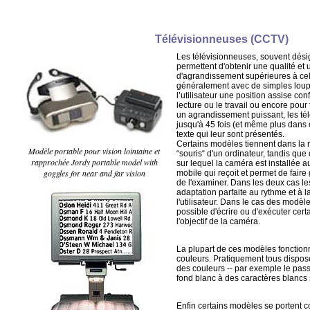
Télévisionneuses (CCTV)
Les télévisionneuses, souvent dé
permettent d'obtenir une qualité et
d'agrandissement supérieures à cell
généralement avec de simples loup
l’utilisateur une position assise con
lecture ou le travail ou encore pour 
un agrandissement puissant, les té
jusqu'à 45 fois (et même plus dans c
texte qui leur sont présentés.
Certains modèles tiennent dans la
Modèle portable pour vision lointaine et
“souris“ d'un ordinateur, tandis qu
rapprochée Jordy portable model with
sur lequel la caméra est installée 
goggles for near and far vision
mobile qui reçoit et permet de faire g
de l'examiner. Dans les deux cas l
adaptation parfaite au rythme et à l
l'utilisateur. Dans le cas des modèl
possible d'écrire ou d'exécuter cert
l'objectif de la caméra.
La plupart de ces modèles fonctionn
couleurs. Pratiquement tous dispose
des couleurs -- par exemple le pas
fond blanc à des caractères blancs s
Enfin certains modèles se portent 