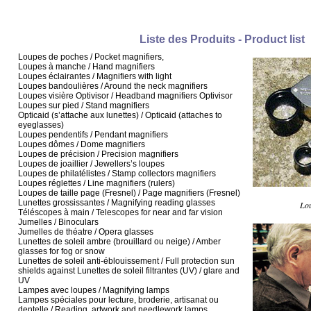
Liste des Produits - Product list
Loupes de poches / Pocket magnifiers,
Loupes à manche / Hand magnifiers
Loupes éclairantes / Magnifiers with light
Loupes bandoulières / Around the neck magnifiers
Loupes visière Optivisor / Headband magnifiers Optivisor
Loupes sur pied / Stand magnifiers
Opticaid (s’attache aux lunettes) / Opticaid (attaches to
eyeglasses)
Loupes pendentifs / Pendant magnifiers
Loupes dômes / Dome magnifiers
Loupes de précision / Precision magnifiers
Loupes de joaillier / Jewellers’s loupes
Loupes de philatélistes / Stamp collectors magnifiers
Loupes réglettes / Line magnifiers (rulers)
Loupes de taille page (Fresnel) / Page magnifiers (Fresnel)
Lunettes grossissantes / Magnifying reading glasses
Lou
Téléscopes à main / Telescopes for near and far vision
Jumelles / Binoculars
Jumelles de théatre / Opera glasses
Lunettes de soleil ambre (brouillard ou neige) / Amber
glasses for fog or snow
Lunettes de soleil anti-éblouissement / Full protection sun
shields against Lunettes de soleil filtrantes (UV) / glare and
UV
Lampes avec loupes / Magnifying lamps
Lampes spéciales pour lecture, broderie, artisanat ou
dentelle / Reading, artwork and needlework lamps