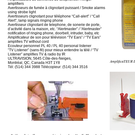
amplifiers
Avertisseurs de fumée à clignotant puissant / Smoke alarms
using strobe light
Avertisseurs clignotant pour téléphone “Call-alert” / “Call
Alert”, lamp signals ringing phone
Avertisseur clignotant de telephone, de sonerie de porte,
d’activité dans la maison, etc. “Alertmaster” / “Alertmaster”
notification of ringing phone, doorbell, intruder, baby, etc
Amplificateur de son pour télévision “TV Ears” / “TV Ears”
amplifies TV without cord
Ecouteur personnel PL 40 / PL 40 personal listener
”TV Listener” (sans-fil) pour mieux entendre la télé / “TV
Listener” amplifies TV & radio by IR
ULTRAVISION, 5645 Côte-des-Neiges,
AmplificaTEUR
Montréal, QC, Canada H3T 1Y8
Tél: (514) 344 3988 Télécopieur: (514) 344 3516