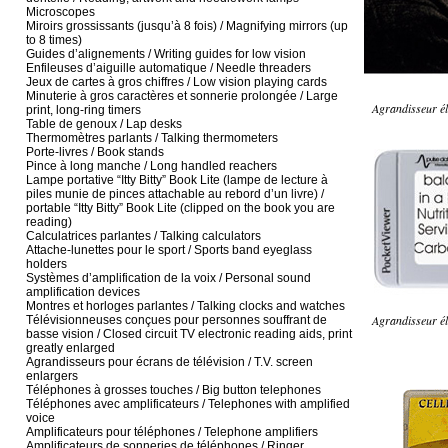
Microscopes
Miroirs grossissants (jusqu’à 8 fois) / Magnifying mirrors (up
to 8 times)
Guides d’alignements / Writing guides for low vision
Enfileuses d’aiguille automatique / Needle threaders
Jeux de cartes à gros chiffres / Low vision playing cards
Minuterie à gros caractères et sonnerie prolongée / Large
Agrandisseur él
print, long-ring timers
Table de genoux / Lap desks
Thermomètres parlants / Talking thermometers
Porte-livres / Book stands
Pince à long manche / Long handled reachers
Lampe portative “Itty Bitty” Book Lite (lampe de lecture à
piles munie de pinces attachable au rebord d’un livre) /
portable “Itty Bitty” Book Lite (clipped on the book you are
reading)
Calculatrices parlantes / Talking calculators
Attache-lunettes pour le sport / Sports band eyeglass
holders
Systèmes d’amplification de la voix / Personal sound
amplification devices
Montres et horloges parlantes / Talking clocks and watches
Agrandisseur él
Télévisionneuses conçues pour personnes souffrant de
basse vision / Closed circuit TV electronic reading aids, print
greatly enlarged
Agrandisseurs pour écrans de télévision / T.V. screen
enlargers
Téléphones à grosses touches / Big button telephones
Téléphones avec amplificateurs / Telephones with amplified
voice
Amplificateurs pour téléphones / Telephone amplifiers
Amplificateurs de sonneries de téléphones / Ringer