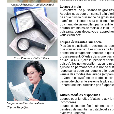
Loupes éclairantes Coil illuminated
Loupes à main
Elles offrent une puissance de grossis
Appelez nous pour un conseil afin d’ori
pas que plus la puissance de grossisse
diamètre de la loupe sera petit, entraîn
du champ de vision offert par la lentille
pourrez lire moins de mots à la fois). En
puissante, vous devez vous rapprocher 
vous examinez.
Loupes éclairantes sur socle
Plus facile d'utilisation, ces loupes rep
que vous examinez. Les sources de lumi
permettent d'augmenter encore la qualit
grossissement. Offertes dans une très
Extra Puissante Coil Hi Power
de X2.8 à X14.7, ces loupes sont parti
puisqu'elles ne nécessitent aucune mise 
ajustée en permanence à la bonne distanc
loupe sur la page sur laquelle elle repo
variété des modes d'éclairage (ampou
au Xenon ou système de diodes électr
permet de choisir le système le plus app
Encore une fois, n'hésitez pas à appele
Autres modèles disponibles
Loupes pour lunettes (s’attache aux lu
incorporée)
Loupes amovibles Eschenbach
Loupes de tour de tête (maintenues en 
Clip-on Magnifiers
bandeau de maintien ajustable, elles pe
avec vos lunettes)