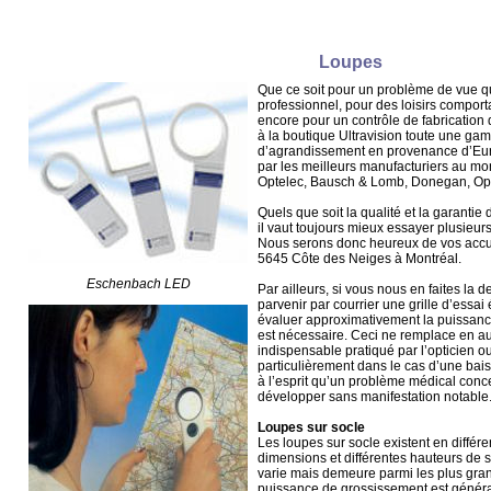
Loupes
Que ce soit pour un problème de vue q
professionnel, pour des loisirs compor
encore pour un contrôle de fabrication 
à la boutique Ultravision toute une ga
d’agrandissement en provenance d’Eur
par les meilleurs manufacturiers au m
Optelec, Bausch & Lomb, Donegan, Optic
Quels que soit la qualité et la garantie
il vaut toujours mieux essayer plusieur
Nous serons donc heureux de vos accuei
5645 Côte des Neiges à Montréal.
Eschenbach LED
Par ailleurs, si vous nous en faites la
parvenir par courrier une grille d’essa
évaluer approximativement la puissanc
est nécessaire. Ceci ne remplace en a
indispensable pratiqué par l’opticien o
particulièrement dans le cas d’une bai
à l’esprit qu’un problème médical conce
développer sans manifestation notable
Loupes sur socle
Les loupes sur socle existent en différe
dimensions et différentes hauteurs de soc
varie mais demeure parmi les plus gran
puissance de grossissement est génér